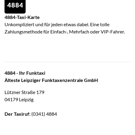
4884-Taxi-Karte
Unkompliziert und für jeden etwas dabei. Eine tolle
Zahlungsmethode für Einfach-, Mehrfach oder VIP-Fahrer.
4884 - Ihr Funktaxi
Älteste Leipziger Funktaxenzentrale GmbH
Lützner Straße 179
04179 Leipzig
Der Taxiruf:
(0341) 4884